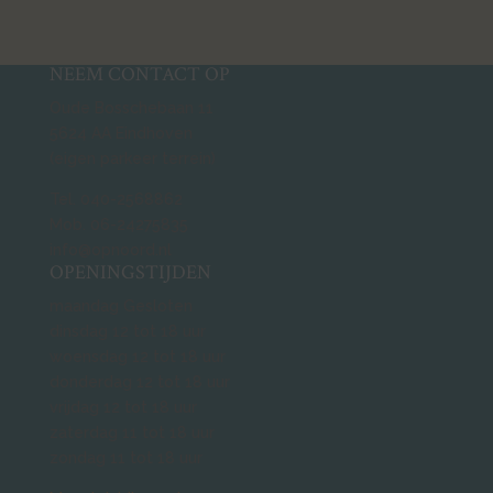
NEEM CONTACT OP
Oude Bosschebaan 11
5624 AA Eindhoven
(eigen parkeer terrein)
Tel. 040-2568862
Mob. 06-24275835
info@opnoord.nl
OPENINGSTIJDEN
maandag Gesloten
dinsdag 12 tot 18 uur
woensdag 12 tot 18 uur
donderdag 12 tot 18 uur
vrijdag 12 tot 18 uur
zaterdag 11 tot 18 uur
zondag 11 tot 18 uur