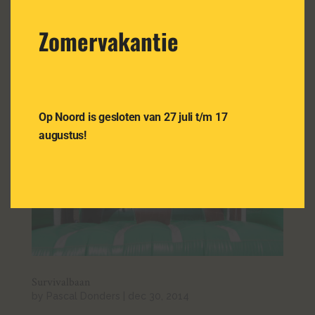
een sportluchtkussen met 4 dubbele grote ballen
waarover gerend en/of gesprongen wordt, met in
Zomervakantie
het midden bomen welke voor extra afleiding
zorgen. De Double Bounce-Balls...
Op Noord is gesloten van 27 juli t/m 17
augustus!
Survivalbaan
by
Pascal Donders
|
dec 30, 2014