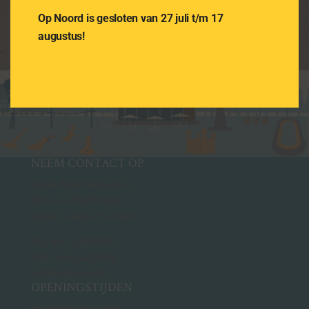
Op Noord is gesloten van 27 juli t/m 17
augustus!
NEEM CONTACT OP
Oude Bosschebaan 11
5624 AA Eindhoven
(eigen parkeer terrein)
Tel. 040-2568862
Mob. 06-24275835
info@opnoord.nl
OPENINGSTIJDEN
maandag Gesloten