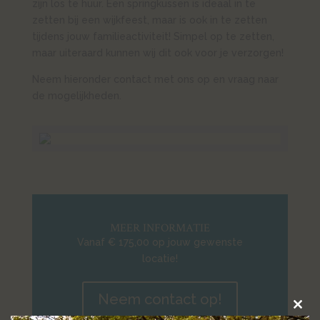
zijn los te huur. Een springkussen is ideaal in te
zetten bij een wijkfeest, maar is ook in te zetten
tijdens jouw familieactiviteit! Simpel op te zetten,
maar uiteraard kunnen wij dit ook voor je verzorgen!
Neem hieronder contact met ons op en vraag naar
de mogelijkheden.
MEER INFORMATIE
Vanaf € 175,00 op jouw gewenste
locatie!
Neem contact op!
Clos