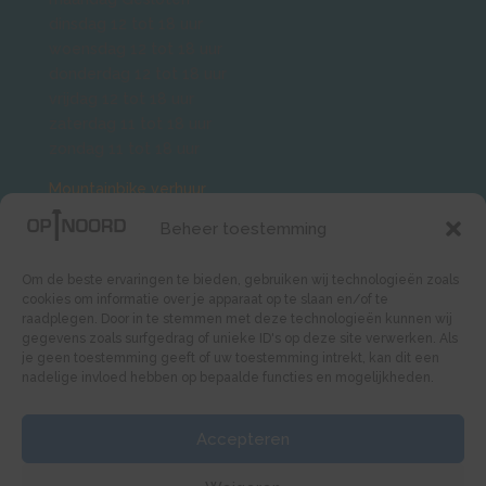
dinsdag 12 tot 18 uur
woensdag 12 tot 18 uur
donderdag 12 tot 18 uur
vrijdag 12 tot 18 uur
zaterdag 11 tot 18 uur
zondag 11 tot 18 uur
Mountainbike verhuur
.
BMX verhuur.
Beheer toestemming
Groepen ook buiten openingstijden
mogelijk. Veldje huren, skaten
Om de beste ervaringen te bieden, gebruiken wij technologieën zoals
cookies om informatie over je apparaat op te slaan en/of te
of wielrennen neem contact op.
raadplegen. Door in te stemmen met deze technologieën kunnen wij
WIL JE SNEL MEER WETEN?
gegevens zoals surfgedrag of unieke ID's op deze site verwerken. Als
je geen toestemming geeft of uw toestemming intrekt, kan dit een
Midgetgolf
nadelige invloed hebben op bepaalde functies en mogelijkheden.
Mountainbiken
ACTIVITEITEN TOP 5
Accepteren
1
Kinderfeestjes organiseren
2
Midgetgolf