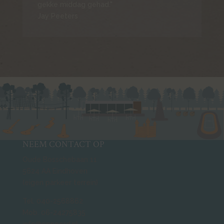
gekke middag gehad."
Jay Peeters
NEEM CONTACT OP
Oude Bosschebaan 11
5624 AA Eindhoven
(eigen parkeer terrein)
Tel. 040-2568862
Mob. 06-24275835