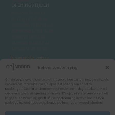
info@opnoord.nl
OPENINGSTIJDEN
maandag Gesloten
dinsdag 12 tot 18 uur
woensdag 12 tot 18 uur
donderdag 12 tot 18 uur
vrijdag 12 tot 18 uur
zaterdag 11 tot 18 uur
zondag 11 tot 18 uur
Mountainbike verhuur
.
BMX verhuur.
Beheer toestemming
Groepen ook buiten openingstijden
mogelijk. Veldje huren, skaten
Om de beste ervaringen te bieden, gebruiken wij technologieën zoals
cookies om informatie over je apparaat op te slaan en/of te
of wielrennen neem contact op.
raadplegen. Door in te stemmen met deze technologieën kunnen wij
WIL JE SNEL MEER WETEN?
gegevens zoals surfgedrag of unieke ID's op deze site verwerken. Als
je geen toestemming geeft of uw toestemming intrekt, kan dit een
Midgetgolf
nadelige invloed hebben op bepaalde functies en mogelijkheden.
Mountainbiken
ACTIVITEITEN TOP 5