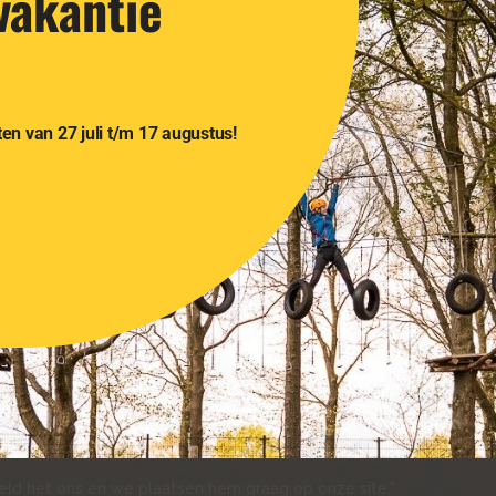
akantie
s in te zetten tijdens een bedrijfsuitjes, kinderfeestjes & schools
Tevens een sportief alternatief tijdens jouw familiedag!
Neem contact op!
en van 27 juli t/m 17 augustus!
WAT BEZOEKERS VERTELLEN..
eld het ons en we plaatsen hem graag op onze site."