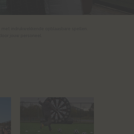
te met indrukwekkende opblaasbare spellen.
door jouw personeel.