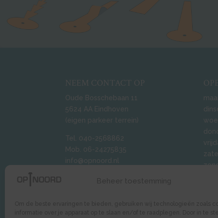
NEEM CONTACT OP
OP
Oude Bosschebaan 11
maa
5624 AA Eindhoven
dins
(eigen parkeer terrein)
woen
dond
Tel. 040-2568862
vrij
Mob. 06-24275835
zate
info@opnoord.nl
zond
Beheer toestemming
Moun
BMX 
Om de beste ervaringen te bieden, gebruiken wij technologieën zoals c
Gro
informatie over je apparaat op te slaan en/of te raadplegen. Door in te