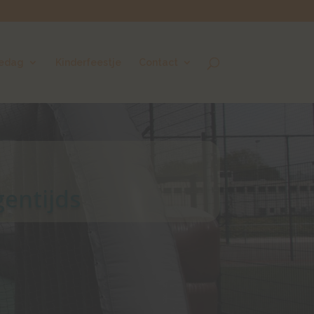
iedag
Kinderfeestje
Contact
gentijds