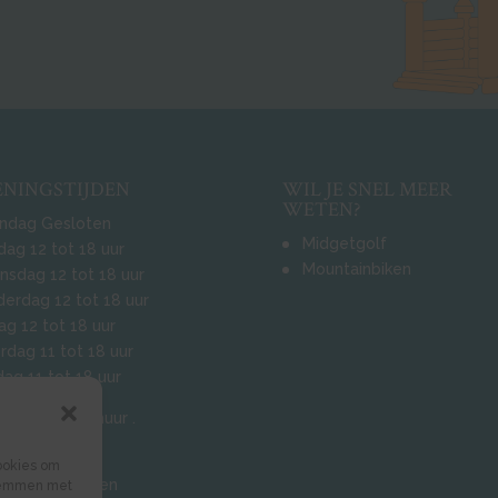
ENINGSTIJDEN
WIL JE SNEL MEER
WETEN?
ndag Gesloten
Midgetgolf
dag 12 tot 18 uur
Mountainbiken
sdag 12 tot 18 uur
erdag 12 tot 18 uur
dag 12 tot 18 uur
rdag 11 tot 18 uur
ag 11 tot 18 uur
tainbike verhuur
.
verhuur.
ookies om
epen ook buiten
 stemmen met