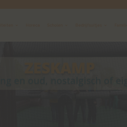
iteiten
Horeca
Scholen
Bedrijfsuitjes
Famil
ZESKAMP
ng en oud, nostalgisch of ei