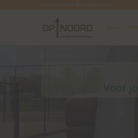
040-2568862
info@opnoord.nl
Home
Activ
Voor jo