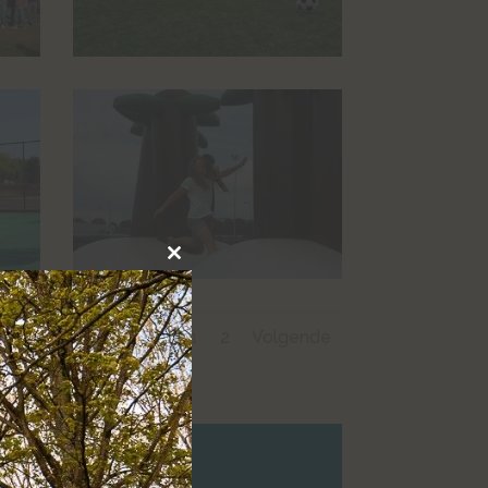
Close
this
module
1
2
Volgende