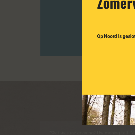
Zomerv
Zeskamp i
Op Noord is geslot
"Wat was uw ervaring? Uw mening telt. M