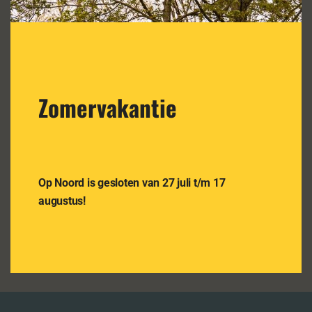
Recente berichten
Zomervakantie
Open Dag 2026!
Teambuilding / teamtraining / team spellen
Opzoek naar een actief kinderfeestje?
Zomer vakantie 2025
NIEUW – De Strijd Om ”Op Noord”
Op Noord is gesloten van 27 juli t/m 17
augustus!
Volg ons ook op Instagram
Volg ons ook op Facebook