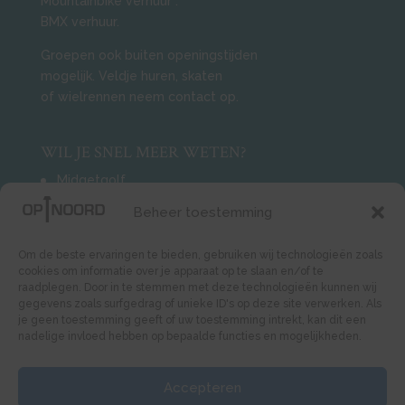
Mountainbike verhuur
.
BMX verhuur.
Groepen ook buiten openingstijden
mogelijk. Veldje huren, skaten
of wielrennen neem contact op.
WIL JE SNEL MEER WETEN?
Midgetgolf
Mountainbiken
Beheer toestemming
ACTIVITEITEN TOP 5
Om de beste ervaringen te bieden, gebruiken wij technologieën zoals
cookies om informatie over je apparaat op te slaan en/of te
1
Kinderfeestjes organiseren
raadplegen. Door in te stemmen met deze technologieën kunnen wij
gegevens zoals surfgedrag of unieke ID's op deze site verwerken. Als
2
Midgetgolf
je geen toestemming geeft of uw toestemming intrekt, kan dit een
3
Mountainbiken
nadelige invloed hebben op bepaalde functies en mogelijkheden.
4
Hoogte beleving
5
Boogschieten
Accepteren