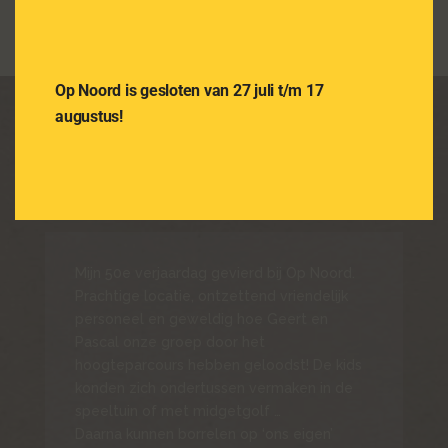
Op Noord is gesloten van 27 juli t/m 17
augustus!
WAT BEZOEKERS
VERTELLEN...
Mijn 50e verjaardag gevierd bij Op Noord.
Prachtige locatie, ontzettend vriendelijk
personeel en geweldig hoe Geert en
Pascal onze groep door het
hoogteparcours hebben geloodst! De kids
konden zich ondertussen vermaken in de
speeltuin of met midgetgolf …
Daarna kunnen borrelen op ‘ons eigen’