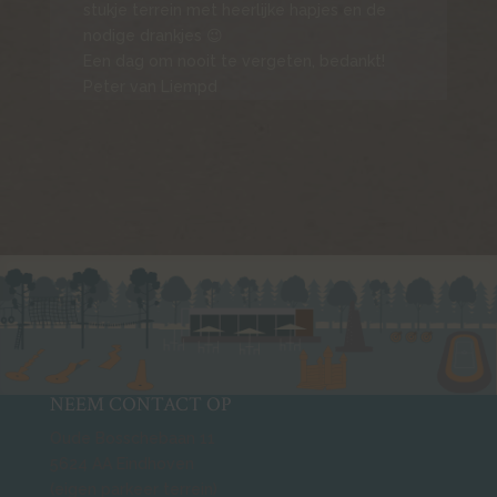
stukje terrein met heerlijke hapjes en de
nodige drankjes 😉
Een dag om nooit te vergeten, bedankt!
Peter van Liempd
NEEM CONTACT OP
Oude Bosschebaan 11
5624 AA Eindhoven
(eigen parkeer terrein)