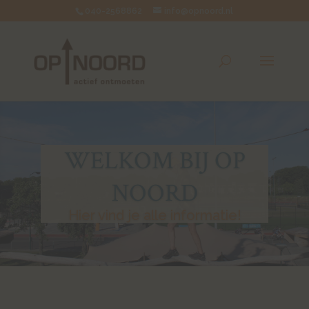
040-2568862
info@opnoord.nl
WELKOM BIJ OP
NOORD
Hier vind je alle informatie!