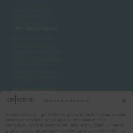
Tel. 040-2568862
Mob. 06-24275835
info@opnoord.nl
OPENINGSTIJDEN
maandag Gesloten
dinsdag 12 tot 18 uur
woensdag 12 tot 18 uur
donderdag 12 tot 18 uur
vrijdag 12 tot 18 uur
zaterdag 11 tot 18 uur
zondag 11 tot 18 uur
Mountainbike verhuur
.
BMX verhuur.
Beheer toestemming
Groepen ook buiten openingstijden
mogelijk. Veldje huren, skaten
Om de beste ervaringen te bieden, gebruiken wij technologieën zoals
cookies om informatie over je apparaat op te slaan en/of te
of wielrennen neem contact op.
raadplegen. Door in te stemmen met deze technologieën kunnen wij
WIL JE SNEL MEER WETEN?
gegevens zoals surfgedrag of unieke ID's op deze site verwerken. Als