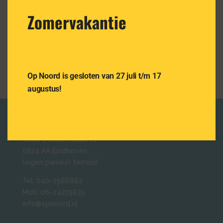
NIEUW – De Strijd Om ”Op Noord”
Zomervakantie
Volg ons ook op Instagram
Volg ons ook op Facebook
Op Noord is gesloten van 27 juli t/m 17
augustus!
NEEM CONTACT OP
Oude Bosschebaan 11
5624 AA Eindhoven
(eigen parkeer terrein)
Tel. 040-2568862
Mob. 06-24275835
info@opnoord.nl