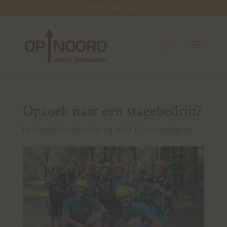
040-2568862
info@opnoord.nl
Opzoek naar een stagebedrijf?
by
Pascal Donders
|
jun 24, 2022
|
Geen categorie