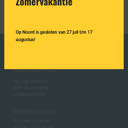
Zomervakantie
Volg ons ook op Facebook
Op Noord is gesloten van 27 juli t/m 17
augustus!
NEEM CONTACT OP
Oude Bosschebaan 11
5624 AA Eindhoven
(eigen parkeer terrein)
Tel. 040-2568862
Mob. 06-24275835
info@opnoord.nl
OPENINGSTIJDEN
maandag Gesloten
dinsdag 12 tot 18 uur