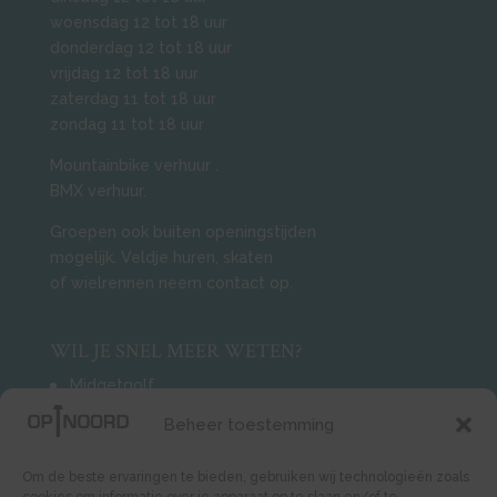
woensdag 12 tot 18 uur
donderdag 12 tot 18 uur
vrijdag 12 tot 18 uur
zaterdag 11 tot 18 uur
zondag 11 tot 18 uur
Mountainbike verhuur
.
BMX verhuur.
Groepen ook buiten openingstijden
mogelijk. Veldje huren, skaten
of wielrennen neem contact op.
WIL JE SNEL MEER WETEN?
Midgetgolf
Mountainbiken
Beheer toestemming
ACTIVITEITEN TOP 5
Om de beste ervaringen te bieden, gebruiken wij technologieën zoals