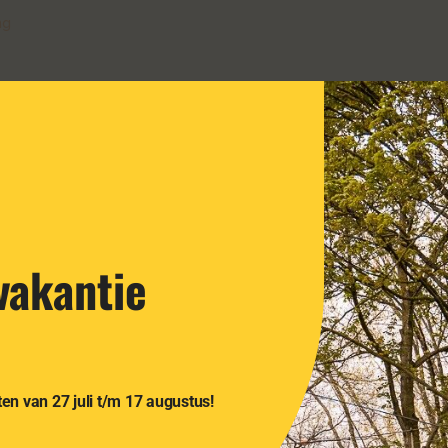
ng
akantie
en van 27 juli t/m 17 augustus!