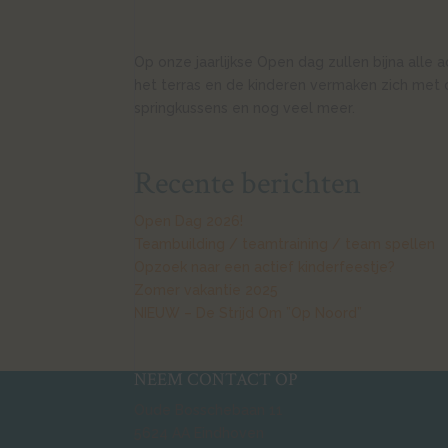
Op onze jaarlijkse Open dag zullen bijna alle 
het terras en de kinderen vermaken zich met 
springkussens en nog veel meer.
Recente berichten
Open Dag 2026!
Teambuilding / teamtraining / team spellen
Opzoek naar een actief kinderfeestje?
Zomer vakantie 2025
NIEUW – De Strijd Om ”Op Noord”
NEEM CONTACT OP
Oude Bosschebaan 11
5624 AA Eindhoven