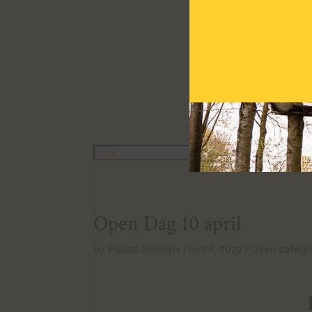
Barbecue
Buffetten
Zeskampen
Activiteiten
Kinderfeestje
Contact
Over ons
Stage
Vacature
Open Dag 10 april
by
Pascal Donders
|
mrt 6, 2022
|
Geen catego